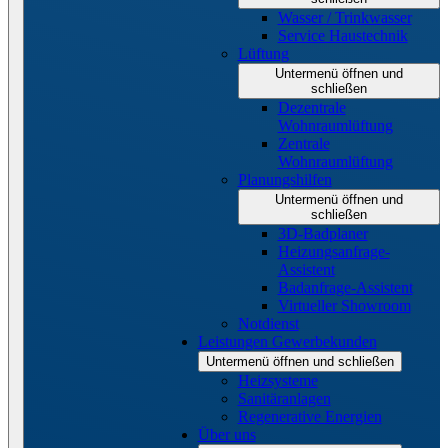
Wasser / Trinkwasser
Service Haustechnik
Lüftung
Untermenü öffnen und
schließen
Dezentrale
Wohnraumlüftung
Zentrale
Wohnraumlüftung
Planungshilfen
Untermenü öffnen und
schließen
3D-Badplaner
Heizungsanfrage-
Assistent
Badanfrage-Assistent
Virtueller Showroom
Notdienst
Leistungen Gewerbekunden
Untermenü öffnen und schließen
Heizsysteme
Sanitäranlagen
Regenerative Energien
Über uns