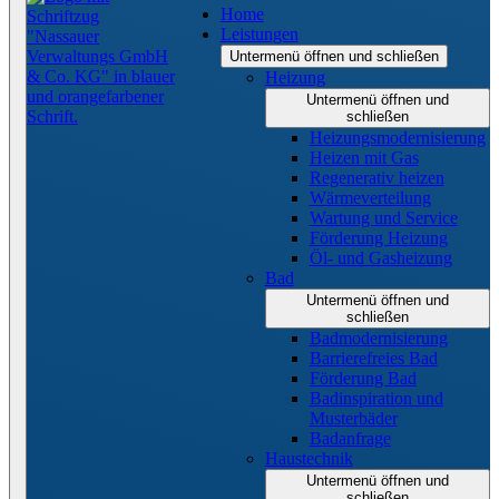
Home
Leistungen
Untermenü öffnen und schließen
Heizung
Untermenü öffnen und
schließen
Heizungsmodernisierung
Heizen mit Gas
Regenerativ heizen
Wärmeverteilung
Wartung und Service
Förderung Heizung
Öl- und Gasheizung
Bad
Untermenü öffnen und
schließen
Badmodernisierung
Barrierefreies Bad
Förderung Bad
Badinspiration und
Musterbäder
Badanfrage
Haustechnik
Untermenü öffnen und
schließen