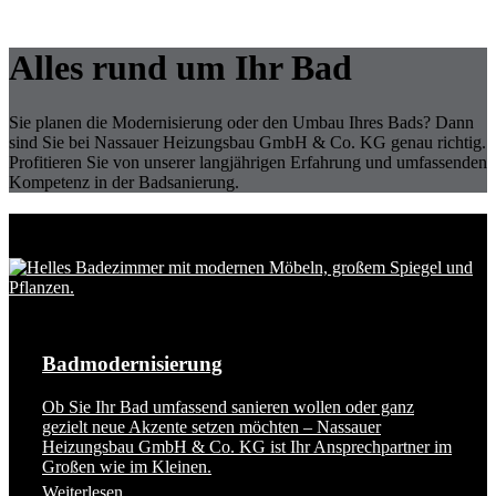
Alles rund um Ihr Bad
Sie planen die Modernisierung oder den Umbau Ihres Bads? Dann
sind Sie bei
Nassauer Heizungsbau GmbH & Co. KG
genau richtig.
Profitieren Sie von unserer langjährigen Erfahrung und umfassenden
Kompetenz in der Badsanierung.
Unsere Leistungen im Bereich Bad
Badmodernisierung
Ob Sie Ihr Bad umfassend sanieren wollen oder ganz
gezielt neue Akzente setzen möchten – Nassauer
Heizungsbau GmbH & Co. KG ist Ihr Ansprechpartner im
Großen wie im Kleinen.
Weiterlesen